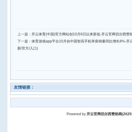
上一篇：
开云体育(中国)官方网站创10月6日以来新低-开云官网切尔西赞助商(
下一篇：
体育游戏app平台10月份中国智高手机举座销量同比增长8%-开云
新/官方/入口)
友情链接：
Powered by
开云官网切尔西赞助商(2025