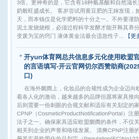
3倍。更神奇的是，它含有18种氨基酸和自然滋
奶般旺盛成长。 客岁尝试用黄豆肥的王婶发现，她
天，而本钱仅是化学肥料的十分之一。不外要谨
泥土发烧烧根，必须过程科学发酵才能开释其养分
变废为宝的窍门 液体黄金法最合适急性子...
【更多
开yun体育网总共信息多元化使用欧盟
的言语填写-开云官网切尔西赞助商(2025
口)
在海外阛阓上，化妆品的合规性成为企业迈向
着各人化的激动，越来越多的品牌但愿将家具推
后则需要一份刺眼的合规文献和适应有关划定的
CPNP（CosmeticProductNotificationPo
法子之一。确保家具适应欧盟阛阓的条件，不仅
相关到企业的声誉和络续发展。 清爽CPNP注册的
册其实是欧盟化妆品划定（Regulation(EC)No1223/