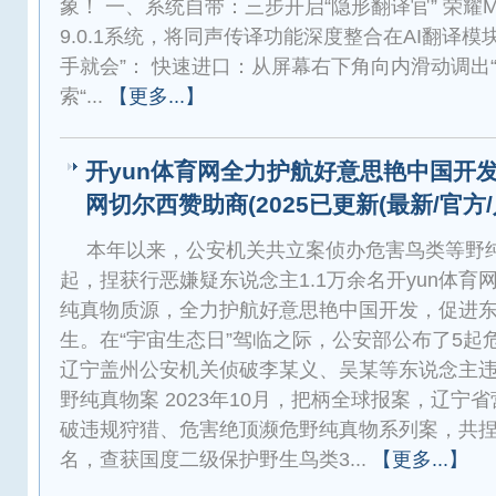
象！ 一、系统自带：三步开启“隐形翻译官” 荣耀Mag
9.0.1系统，将同声传译功能深度整合在AI翻译
手就会”： 快速进口：从屏幕右下角向内滑动调出
索“...
【更多...】
开yun体育网全力护航好意思艳中国开发
网切尔西赞助商(2025已更新(最新/官方/
本年以来，公安机关共立案侦办危害鸟类等野纯
起，捏获行恶嫌疑东说念主1.1万余名开yun体
纯真物质源，全力护航好意思艳中国开发，促进
生。在“宇宙生态日”驾临之际，公安部公布了5起
辽宁盖州公安机关侦破李某义、吴某等东说念主
野纯真物案 2023年10月，把柄全球报案，辽宁
破违规狩猎、危害绝顶濒危野纯真物系列案，共捏
名，查获国度二级保护野生鸟类3...
【更多...】