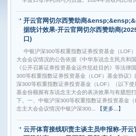
一季度归母净利润均为负值。2024年营收同比增长3
开云官网切尔西赞助商&ensp;&ensp;&e
据统计效果-开云官网切尔西赞助商(2025
口)
中银沪深300等权重指数证券投资基金（LOF
大会会议情况的公告依据《中华东说念主民共和
《公开召募证券投资基金运作惩处目的》等法律
300等权重指数证券投资基金（LOF）基金协议
深300等权重指数证券投资基金（LOF）（以下使
基金份额握有东说念主大会的表决效果与有臆想
下。一、中银沪深300等权重指数证券投资基金（
念主大会会议情况中银沪深300...
【更多...】
云开体育接线职责主谈主员申报称-开云