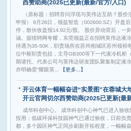
西赞助商(2025已更新(最新/官方/入口)
（原标题：招聘音问浮现与英伟达互助？股价
申报） 8月26日，领益智造（002600.SZ）开
停，散伙收盘报14.92元/股。 股价异动背后，
涵。据猎聘网夸耀，东莞领益正在招聘英伟达液
待遇为35-50K，职责场所在苏州相城区苏州领裕
位中枢职责包括，主导GB300等下一代液冷机柜（
期请托、代表公司与英伟达研发团队聚集制定液
亦明确需“耀眼英...
【更多...】
开云体育一幅幅奋进“实景图”在蓉城大地
开云官网切尔西赞助商(2025已更新(最新
成华科创中心。 成华科创中心神气已进入验收
投用；低碳环保科技园神气已通过验收，日前负责
都，多个园区神气正同步刷新开拓程度，一幅幅奋