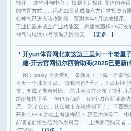
铺开。 成华科创中心： 预测下月投用 宽绰的会
的体育方式……记者22日从成都东方广益投资有
心神气已进入验收阶段，预测本年9月达成投用。
工业机器东谈主产业功能区，总建筑面积9.5万浅
神气与地铁17号线航天路站无...
【更多...】
开yun体育网北京这边三里河一个老屋
建-开云官网切尔西赞助商(2025已更新(
图：coosy 今天看到一条新闻： 上海一个豪
今天一个批次开盘。 每套均价7千万，开盘1小时
市，变成了显着对比。 前几天官方公布了前七月
纷纷加快下落。 但也有仙葩，有3个城市新址逆势
原。 除了它仨，其它城市齐纷纷倒下了。 下图数值
开剩余85% 为啥上海这样靓？ 原因大体等于：中
前读者们纷纷给我作念科普： “ 上海豪宅购买者，
“江浙沪...
【更多...】