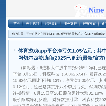
首页
关于我们
智慧教育
服务支持
解决方案
新
你的位置：
开云官网切尔西赞助商(2025已更新(最新/官方/入口)
>
新闻动态
体育游戏app平台净亏欠1.05亿元；其
网切尔西赞助商(2025已更新(最新/官方/
（原标题：6连板大牛股半年报出炉！净利已连亏
平台 8月26日，科森科技（603626.SH）暴露2
15.82亿元同比下跌9.13%，净亏欠1.05亿元
0.12亿元，这已是其贯穿八个季度亏欠。然则功
连板行情，8月15日至26日股价累计大涨81.18%，
股价酿成锋利反差。 财务数据泄露，科森科技2023年