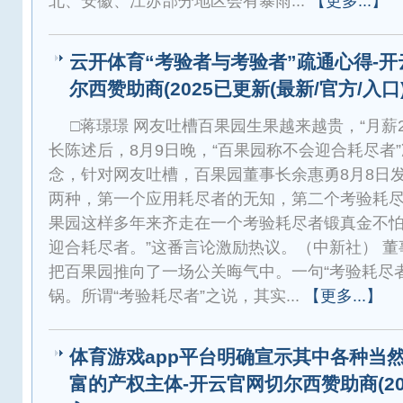
北、安徽、江苏部分地区会有暴雨...
【更多...】
云开体育“考验者与考验者”疏通心得-开
尔西赞助商(2025已更新(最新/官方/入口
□蒋璟璟 网友吐槽百果园生果越来越贵，“月薪
长陈述后，8月9日晚，“百果园称不会迎合耗尽者
念，针对网友吐槽，百果园董事长余惠勇8月8日
两种，第一个应用耗尽者的无知，第二个考验耗
果园这样多年来齐走在一个考验耗尽者锻真金不
迎合耗尽者。”这番言论激励热议。（中新社） 
把百果园推向了一场公关晦气中。一句“考验耗尽
锅。所谓“考验耗尽者”之说，其实...
【更多...】
体育游戏app平台明确宣示其中各种当
富的产权主体-开云官网切尔西赞助商(202