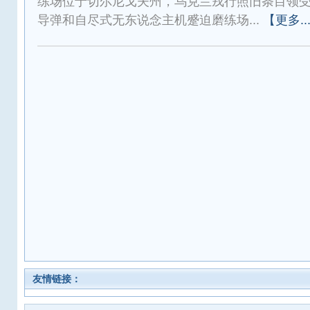
练场位于切尔尼戈夫州，乌克兰戎行照旧条目领
导弹和自尽式无东说念主机蹙迫磨练场...
【更多..
友情链接：