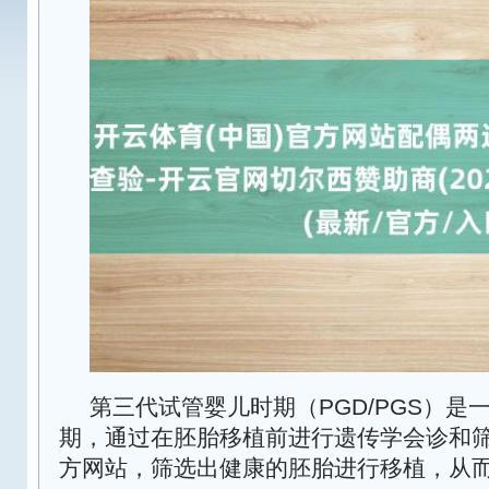
第三代试管婴儿时期（PGD/PGS）是
期，通过在胚胎移植前进行遗传学会诊和筛
方网站，筛选出健康的胚胎进行移植，从