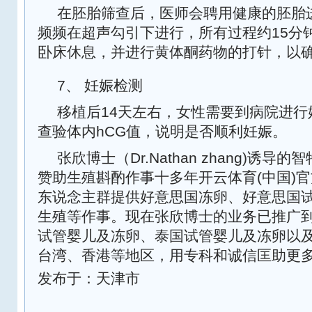
在胚胎筛查后，医师会聘用健康的胚胎
频频在超声勾引下进行，所有过程约15分
卧床休息，并进行黄体酮药物的打针，以
7、 妊娠检测
移植后14天左右，女性需要到病院进行
查验体内hCG值，说明是否顺利妊娠。
张欣博士（Dr.Nathan zhang)诱
赞助生殖斟酌作事十多年开云体育(中国)
东说念主群提供好意思国冻卵、好意思国
生殖等作事。现在张欣博士的业务已推广
试管婴儿及冻卵、泰国试管婴儿及冻卵以
台湾、香港等地区，用专科和诚信匡助更
发布于：天津市