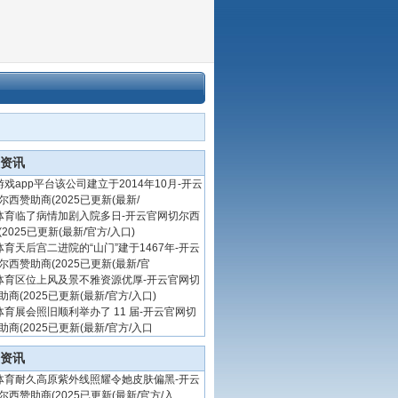
-开云官网切尔西赞助商
资讯
戏app平台该公司建立于2014年10月-开云
尔西赞助商(2025已更新(最新/
体育临了病情加剧入院多日-开云官网切尔西
2025已更新(最新/官方/入口)
育天后宫二进院的“山门”建于1467年-开云
尔西赞助商(2025已更新(最新/官
体育区位上风及景不雅资源优厚-开云官网切
商(2025已更新(最新/官方/入口)
体育展会照旧顺利举办了 11 届-开云官网切
助商(2025已更新(最新/官方/入口
资讯
体育耐久高原紫外线照耀令她皮肤偏黑-开云
尔西赞助商(2025已更新(最新/官方/入