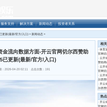
开云体育2月28日的资金流向数据方面
服务支持
解决方案
新闻动态
投资者关系
(2025已更新(最新/官方/入口)
已更新(最新/官方/入口)
>
新闻动态
>
相关
·
体育游
的资金流向数据方面-开云官网切尔西赞助
官网切
·
云开
25已更新(最新/官方/入口)
赞助商(
·
云开体
：2026-04-20 02:11 点击次数：191
官网切
·
云开
尔西赞助
·
开云
尔西赞
热点
·
开云
官网切