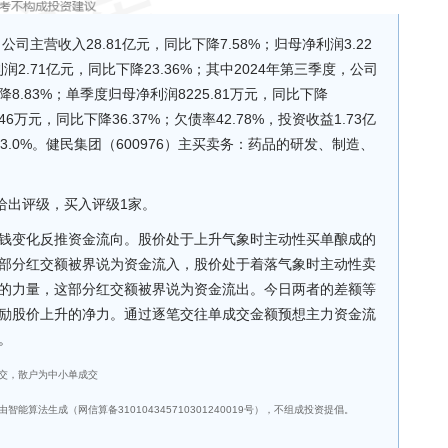
公司主营收入28.81亿元，同比下降7.58%；归母净利润3.22
润2.71亿元，同比下降23.36%；其中2024年第三季度，公司
8.83%；单季度归母净利润8225.81万元，同比下降
.46万元，同比下降36.37%；欠债率42.78%，投资收益1.73亿
43.0%。健民集团（600976）主买卖务：药品的研发、制造、
给出评级，买入评级1家。
钱变化反推资金流向。股价处于上升气象时主动性买单酿成的
部分红交额被界说为资金流入，股价处于着落气象时主动性卖
的力量，这部分红交额被界说为资金流出。今日两者的差额等
励股价上升的净力。通过逐笔交往单成交金额预想主力资金流
。
交，散户为中小单成交
算法生成（网信算备310104345710301240019号），不组成投资提倡。