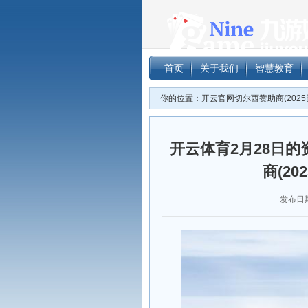
首页
关于我们
智慧教育
你的位置：
开云官网切尔西赞助商(2025
开云体育2月28日
商(20
发布日期