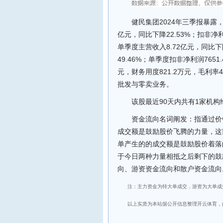
健民集团2024年三季报暴露，
亿元，同比下降22.53%；扣非净利
单季度主营收入8.72亿元，同比下降
49.46%；单季度扣非净利润7651
元，财务用度821.2万元，毛利率
批发与零卖业务。
该股最近90天内共有1家机构
资金流向名词阐发：指通过价
成交额是鼓励股价飞腾的力量，这
单产生的的成交额是鼓励股价着落
于今日两种力量相抵之后剩下的鼓
向、游资资金流向和散户资金流向
注：主力资金为特大单成交，游资为大单成
以上实质为本站据公开信息整理开云体育，由智能