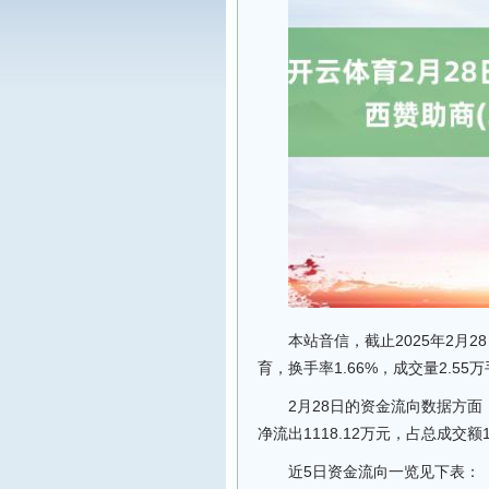
本站音信，截止2025年2月28
育，换手率1.66%，成交量2.55
2月28日的资金流向数据方面，
净流出1118.12万元，占总成交额1
近5日资金流向一览见下表：