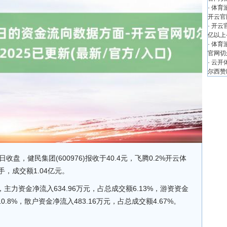
·
体育
开云官
·
开云
亿以上
·
体育游
官网切
·
云开
尔西赞助
日收盘，健民集团(600976)报收于40.4元，飞腾0.2%开云体
万手，成交额1.04亿元。
主力资金净流入634.96万元，占总成交额6.13%，游资资金
0.8%，散户资金净流入483.16万元，占总成交额4.67%。