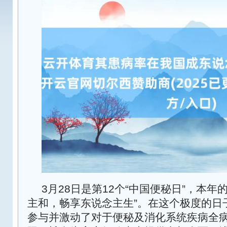
3月28日是第12个“中国便秘日”，本年的
主和，畅享东说念主生”。在这个极度的日
参与并激动了对于便秘及消化系统疾病全