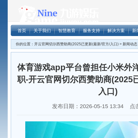
体育游戏a
首页
关于我们
智慧教育
服务支持
解决方案
新
切尔西赞助商(20
你的位置：
开云官网切尔西赞助商(2025已更新(最新/官方/入口)
>
新闻动态
体育游戏app平台曾担任小米外
职-开云官网切尔西赞助商(2025
入口)
发布日期：2026-05-15 13:34 