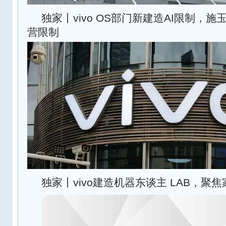
独家丨vivo OS部门新建造AI限制，
营限制
独家丨vivo建造机器东谈主 LAB，聚