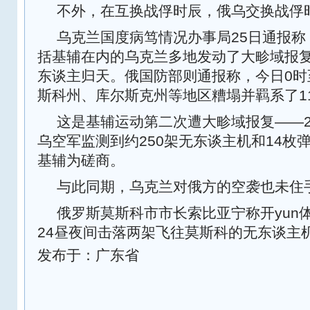
不外，在互换战俘时辰，俄乌交换战俘
乌克兰国度病笃情况办事局25日通报称
括基辅在内的乌克兰多地发动了大畛域报复
东谈主归天。俄国防部则通报称，今日0时
斯科州、库尔斯克州等地区糟塌并羁系了1
这是基辅运动第二次遭大畛域报复——2
乌空军监测到约250架无东谈主机和14枚
基辅为磋商。
与此同期，乌克兰对俄方的空袭也未住
俄罗斯莫斯科市市长索比亚宁称开yun
24昼夜间击落两架飞往莫斯科的无东谈主
发布于：广东省