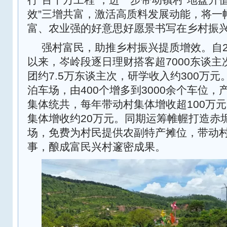
效”三增共富，激活高质料发展动能，将一
富、农业强的好意思好愿景书写在乡村振
强村富民，助推乡村振兴提质增效。自20
以来，岑岭段逐日理财搭客超7000东谈
团约7.5万东谈主次，研学收入约300万
泊车场，由400个增多到3000余个车位
集体统共，每年带动村集体增收超100万
集体增收约20万元。同期运筹帷幄打造赤
场，免费为村民提供农副特产摊位，带动村
事，酿成富民兴村邃密成果。