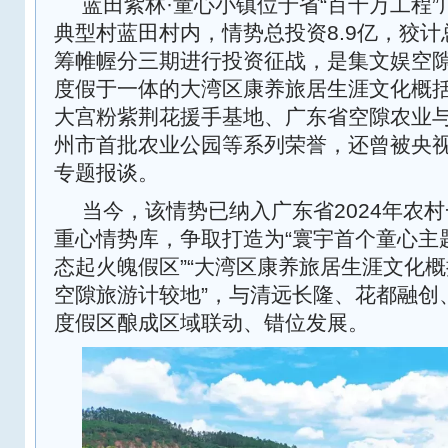
蓝田紫林·童心小镇位于省“百千万工程
典型村蓝田村内，情势总投资8.9亿，狡计
筹帷幄分三期进行投资征战，是集文娱空
度假于一体的大湾区康养旅居生涯文化概
大宫粉紫荆花援手基地、广东省空隙农业
州市首批农业公园等系列荣誉，还曾被央
专题报谈。
当今，该情势已纳入广东省2024年农
重心情势库，争取打造为“寰宇首个童心主
态起火魄假区”“大湾区康养旅居生涯文化概
空隙旅游计较地”，与清远长隆、花都融创
度假区酿成区域联动、错位发展。