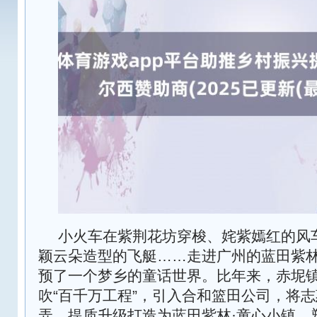
小火车在紫荆花坊穿梭、姹紫嫣红的风
颖云朵造型的飞艇……走进广州的蓝田紫
预了一个梦乡的童话世界。比年来，赤坭
吹“百千万工程”，引入合和篮田公司，将
弄、提质升级打造为蓝田紫林·童心小镇，塑