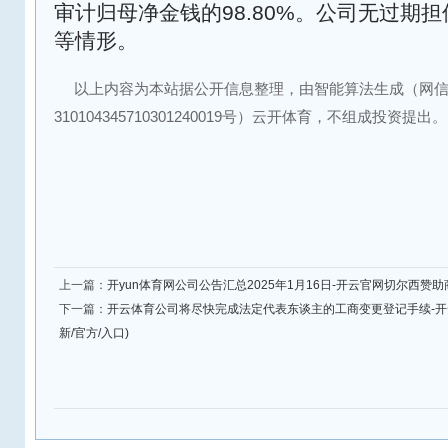
审计归母净金钱的98.80%。公司无过期
等情形。
以上内容为本站据公开信息整理，由智能算法生成（网
310104345710301240019号）云开体育，不组成投资提出。
上一篇：
开yun体育网公司公告汇总2025年1月16日-开云官网切尔西赞助商(
下一篇：
开云体育公司将尽快完成法定代表东谈主的工商变更登记手续-开云
新/官方/入口)