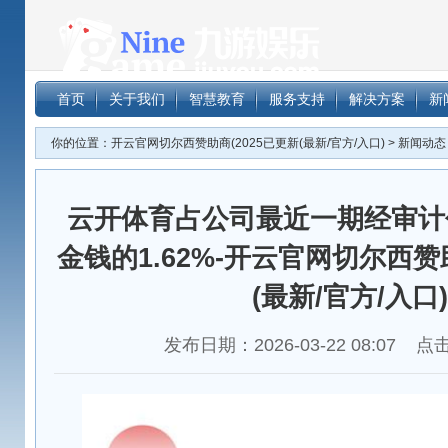
云开体育占
首页
关于我们
智慧教育
服务支持
解决方案
新
开云官网切尔西赞助商(
你的位置：
开云官网切尔西赞助商(2025已更新(最新/官方/入口)
>
新闻动态
云开体育占公司最近一期经审计
金钱的1.62%-开云官网切尔西赞助
(最新/官方/入口)
发布日期：2026-03-22 08:07 