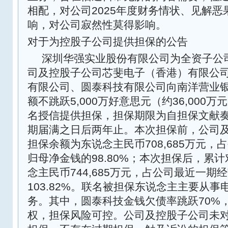
相配，对公司2025年度财务情状、见解
响，对公司寂然性莫得影响。
对于为控股子公司提供担保的公告
深圳华强实业股份有限公司为全资子公
司及控股子公司芯斐电子（香港）有限公
有限公司、圆泰科技有限公司向南洋营业
额不跳跃5,000万好意思元（约36,000
名授信提供担保，担保期限为自担保文献
期届满之日后两年止。本次担保前，公司
担保余额为东说念主民币708,685万元
归母净金钱的98.80%；本次担保后，累
念主民币744,685万元，占公司最近一期
103.82%。联名被担保东说念主主要从
务。其中，圆泰科技金钱欠债率跳跃70%
权，担保风险可控。公司及控股子公司未