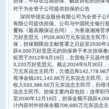
担保，不存在过期担保、触及诉讼的担保
对于为全资子公司提供担保的公告
深圳华强实业股份有限公司为全资子公
有限公司提供担保。公司与中国民生银行
矍铄《最高额保证合同》，为香港湘海苦求总
万好意思元（约28,800万元东说念主民币
保，担保期限自文献签署之日起至2030年1
跃4,000万好意思元的担保将于本次担保
拓荒于2012年9月19日，主营电子元器
3,220万好意思元。截止2024年9月30日，金
万元东说念主民币，欠债总和142,778.9
母净金钱191,143.88万元东说念主民币。
收入533,386.50万元东说念主民币，归母净
说念主民币。担保主要内容包括：连带职
至2030年12月19日，担保金额不跳跃4,
计内容对外担保余额708,685万元东说