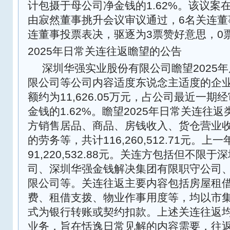
计包摄于母公司净金钱的1.62%。该议案
由寂然董事挑升会议审议通过，6名关连董
连董事投票表决，驱逐为3票赞好意思，0
2025年日常关连往返瞻望的公告
深圳华强实业股份有限公司瞻望2025
限公司等公司内容适度东说念主适度的企
额约为11,626.05万元，占公司最近一
金钱的1.62%。瞻望2025年日常关连往
方销售居品、商品、房钱收入、货仓营业
的劳务等，共计116,260,512.71元。
91,220,532.88元。关连方包括但不限
司、深圳华强金钱解决集团有限职守公司
限公司等。关连往返主要内容包括房屋租
费、租借支拨、物业作事用度等，均以市
式为银行转账或契约扣款。上述关连往返
业务，旨在恬逸日常见解的内容需要，往