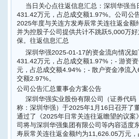
当日关心点往返信息汇总：深圳华强当
431.42万元，占总成交额1.97%。公司
2025年度与关连方发寿辰常关连往返金额约为
并为控股子公司提供共计不跳跃5,000万
保。往返信息汇总
深圳华强2025-01-17的资金流向情况
431.42万元，占总成交额1.97%；- 游资资
元，占总成交额4.94%；- 散户资金净流入6
交额2.97%。
公司公告汇总董事会方案公告
深圳华强实业股份有限公司（证券代码：0
称：深圳华强）于2025年1月16日召开
通过了《2025年日常关连往返瞻望的议案》
司将与深圳华强集团有限公司等内容适度
寿辰常关连往返金额约为11,626.05万