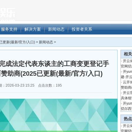
开云体育公司将尽快完成法定代表东谈
服务支持
解决方案
新闻动态
投资者关系
云官网切尔西赞助商(2025已更新(最新/官方/入
已更新(最新/官方/入口)
>
新闻动态
>
相关
·
开云
完成法定代表东谈主的工商变更登记手
官网切
·
开y
助商(2025已更新(最新/官方/入口)
建-开
·
云开
：2026-03-23 15:25 点击次数：195
赞助商(
·
开云
具体细
·
开y
切尔西
热点
·
开云
官网切