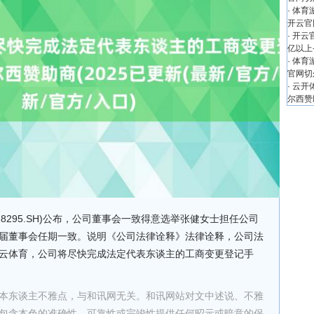
·
体育
开云官
·
开云
亿以上
·
体育游
官网切
·
云开
尔西赞助
88295.SH)公布，公司董事会一致得意选举张健女士担任公司
届董事会任期一致。说明《公司法律诠释》法律诠释，公司法
云体育，公司将尽快完成法定代表东谈主的工商变更登记手
本东谈主不雅点，与和讯网无关。和讯网站对文中述说、不雅
包含本色的准确性、可靠性或完竣性提供任何昭示或暗意的保