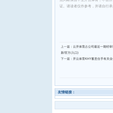
证。请读者仅作参考，并请自行承担一齐连累
上一篇：
云开体育占公司最近一期经审计
新/官方/入口)
下一篇：
开云体育KHY蓄意住手有关业务
友情链接：