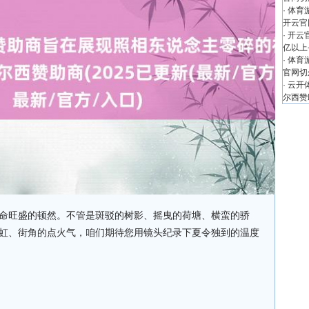
·
体育
开云官
·
开云
亿以上
·
体育游
官网切
·
云开
尔西赞助
命旺盛的顿然。不管是斑驳的树影、摇曳的荷塘、横蛮的骄
虹、街角的点火气，咱们期待您用镜头纪录下夏令独到的温度