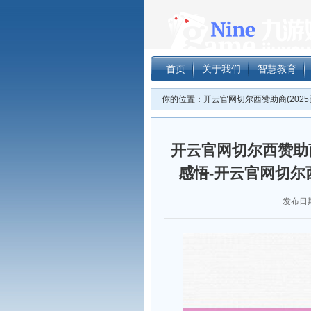
首页
关于我们
智慧教育
悟-
你的位置：
开云官网切尔西赞助商(2025
开云官网切尔西赞助
感悟-开云官网切尔西
发布日期