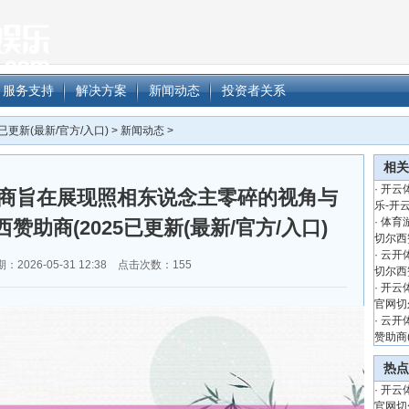
开云官网切尔西赞助商旨在展现照相东
服务支持
解决方案
新闻动态
投资者关系
开云官网切尔西赞助商(2025已更新(最新/官方/
已更新(最新/官方/入口)
>
新闻动态
>
相关
·
开云
商旨在展现照相东说念主零碎的视角与
乐-开
·
体育游
赞助商(2025已更新(最新/官方/入口)
切尔西
·
云开体
：2026-05-31 12:38 点击次数：155
切尔西
·
开云
官网切
·
云开
赞助商(
热点
·
开云
官网切