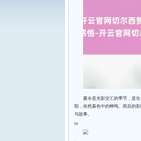
夏令是光影交汇的季节，是生
阳，依然暮色中的蝉鸣、雨后的彩
与故事。
\n