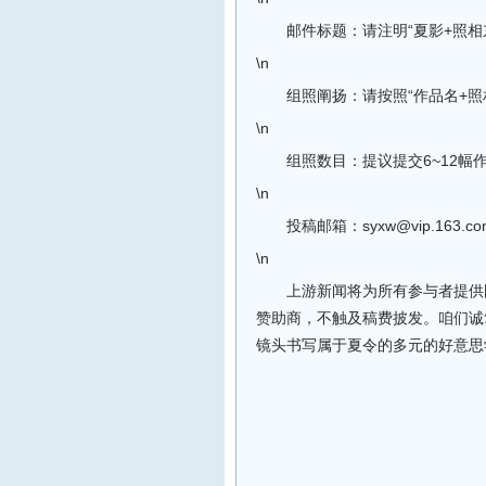
邮件标题：请注明“夏影+照相
\n
组照阐扬：请按照“作品名+照
\n
组照数目：提议提交6~12幅
\n
投稿邮箱：syxw@vip.163.co
\n
上游新闻将为所有参与者提供
赞助商，不触及稿费披发。咱们诚
镜头书写属于夏令的多元的好意思