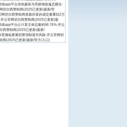
游戏app平台深色服装与亮丽项链逸态横生-
网切尔西赞助商(2025已更新(最新/官
官网切尔西赞助商第最径直的成交量重回2万
-开云官网切尔西赞助商(2025已更新(最
戏app平台占计算主体总量的96.76%-开云
尔西赞助商(2025已更新(最新/
体育濒临要紧犯警强制退市风险-开云官网切
商(2025已更新(最新/官方/入口)