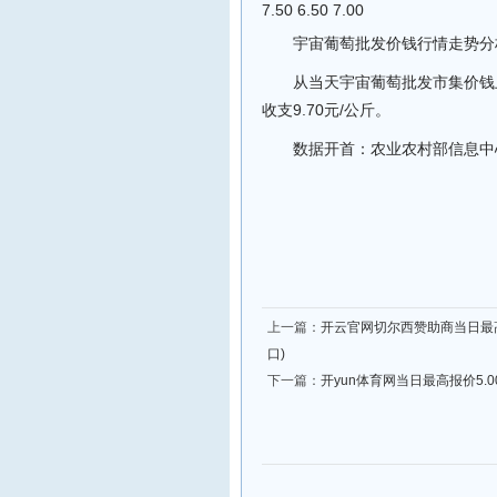
7.50 6.50 7.00
宇宙葡萄批发价钱行情走势分
从当天宇宙葡萄批发市集价钱上来
收支9.70元/公斤。
数据开首：农业农村部信息中
上一篇：
开云官网切尔西赞助商当日最高报
口)
下一篇：
开yun体育网当日最高报价5.0