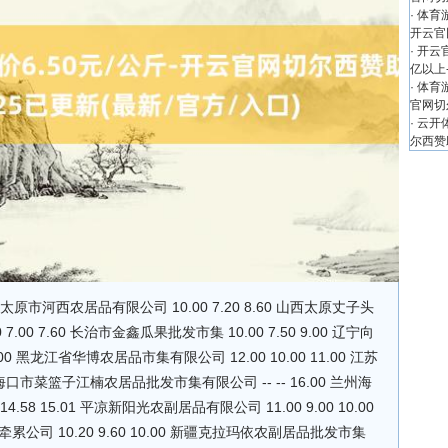
·
体育
开云官
·
开云
亿以上
·
体育游
官网切
·
云开
尔西赞助
原市河西农居品有限公司 10.00 7.20 8.60 山西太原丈子头
00 7.60 长治市金鑫瓜果批发市集 10.00 7.50 9.00 辽宁向
.00 黑龙江省华博农居品市集有限公司 12.00 10.00 11.00 江苏
7 海口市菜篮子江楠农居品批发市集有限公司 -- -- 16.00 兰州海
58 15.01 平凉新阳光农副居品有限公司 11.00 9.00 10.00
司 10.20 9.60 10.00 新疆克拉玛依农副居品批发市集